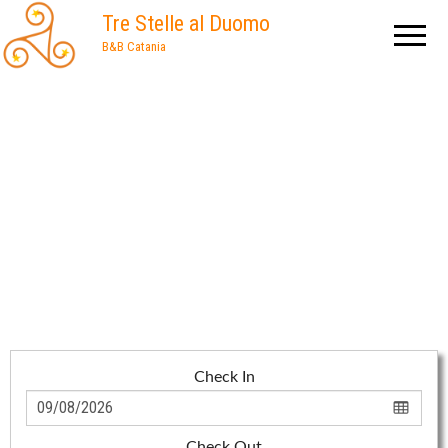
Tre Stelle al Duomo
B&B Catania
B&B A CATANIA
Scopri il B&B che
definisce la Nuova
Dimensione
dell'Accoglienza
Check In
Check Out